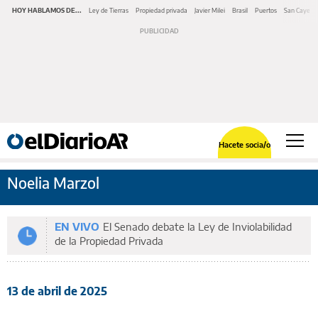
HOY HABLAMOS DE...
Ley de Tierras
Propiedad privada
Javier Milei
Brasil
Puertos
San Cayeta
Hacete socia/o
Noelia Marzol
EN VIVO
El Senado debate la Ley de Inviolabilidad
de la Propiedad Privada
13 de abril de 2025