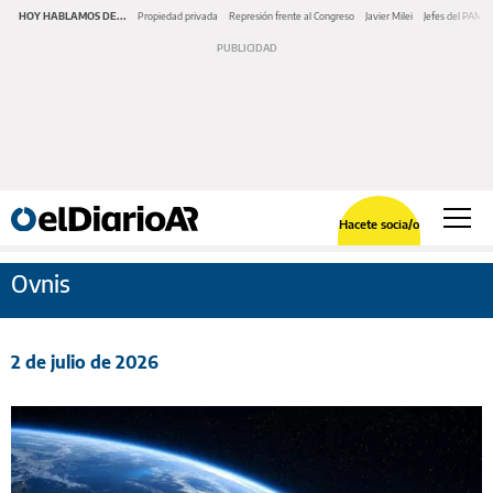
HOY HABLAMOS DE...
Propiedad privada
Represión frente al Congreso
Javier Milei
Jefes del PAMI
Hacete socia/o
Ovnis
2 de julio de 2026