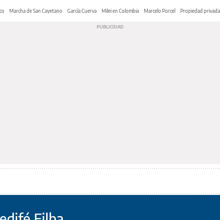
co
Marcha de San Cayetano
García Cuerva
Milei en Colombia
Marcelo Porcel
Propiedad privada
difé Filba