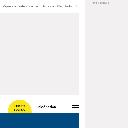
Represión frente al Congreso
Inflación CABA
Teatro
Feria de Editores
Mery Streep
Hacete
Iniciá sesión
socia/o