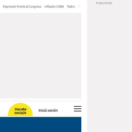
Represión frente al Congreso
Inflación CABA
Teatro
Feria de Editores
Mery Streep
Hacete
Iniciá sesión
socia/o