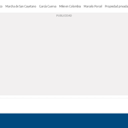
co
Marcha de San Cayetano
García Cuerva
Milei en Colombia
Marcelo Porcel
Propiedad privada