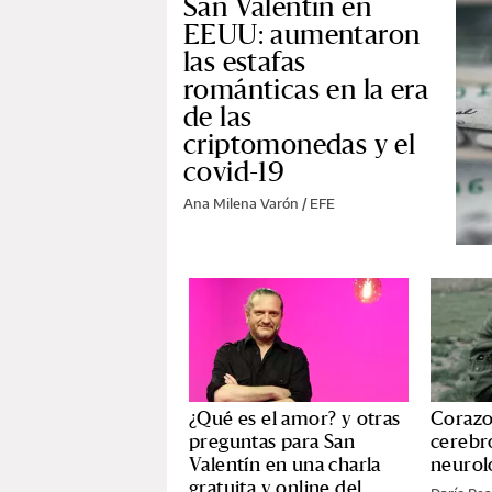
San Valentín en
EEUU: aumentaron
las estafas
románticas en la era
de las
criptomonedas y el
covid-19
Ana Milena Varón / EFE
¿Qué es el amor? y otras
Corazo
preguntas para San
cerebro
Valentín en una charla
neurol
gratuita y online del