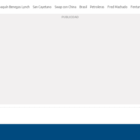
oaquín Benegas Lynch
San Cayetano
Swap con China
Brasil
Petroleras
Fred Machado
Fentan