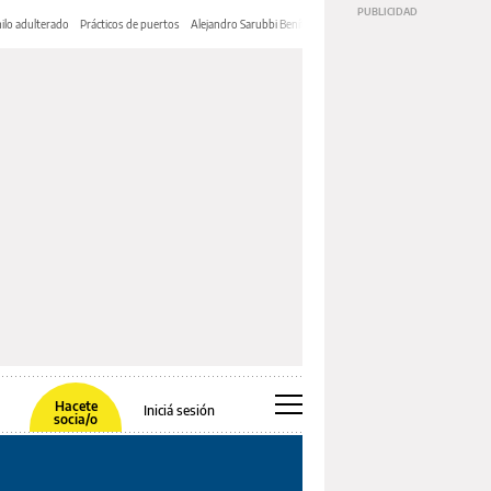
ilo adulterado
Prácticos de puertos
Alejandro Sarubbi Benítez
Hacete
Iniciá sesión
socia/o