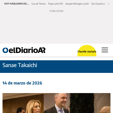
HOY HABLAMOS DE...
Ley de Tierras
Papa León XIV
Joaquín Benegas Lynch
San Cayetano
Swap
Hacete socia/o
Sanae Takaichi
14 de marzo de 2026