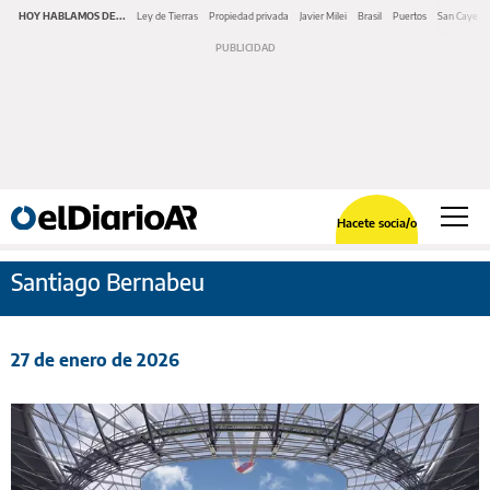
HOY HABLAMOS DE...
Ley de Tierras
Propiedad privada
Javier Milei
Brasil
Puertos
San Cayeta
Hacete socia/o
Santiago Bernabeu
27 de enero de 2026