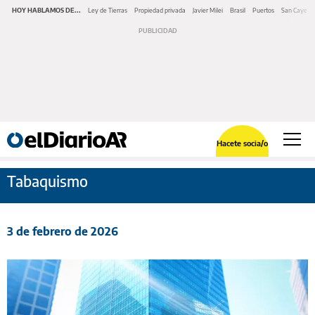
HOY HABLAMOS DE...
Ley de Tierras
Propiedad privada
Javier Milei
Brasil
Puertos
San Cayeta
Hacete socia/o
Tabaquismo
3 de febrero de 2026