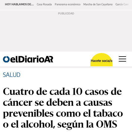
HOY HABLAMOS DE...
Casa Rosada
Panorama económico
Marcha de San Cayetano
García Cuerva
Hacete socia/o
SALUD
Cuatro de cada 10 casos de
cáncer se deben a causas
prevenibles como el tabaco
o el alcohol, según la OMS