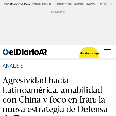
HOY HABLAMOS DE...
Propiedad privada
Represión frente al Congreso
Javier Milei
Jefes del PAMI
Hacete socia/o
ANÁLISIS
Agresividad hacia
Latinoamérica, amabilidad
con China y foco en Irán: la
nueva estrategia de Defensa