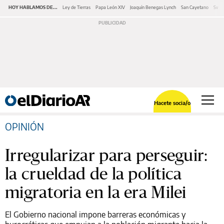
HOY HABLAMOS DE...
Ley de Tierras
Papa León XIV
Joaquín Benegas Lynch
San Cayetano
Swap
Hacete socia/o
OPINIÓN
Irregularizar para perseguir:
la crueldad de la política
migratoria en la era Milei
El Gobierno nacional impone barreras económicas y