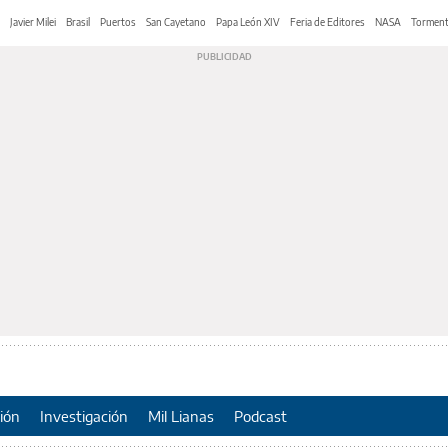
Javier Milei
Brasil
Puertos
San Cayetano
Papa León XIV
Feria de Editores
NASA
Tormen
ión
Investigación
Mil Lianas
Podcast