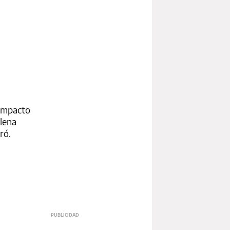
 impacto
plena
ró.