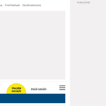
tas
Fred Machado
Día del veterinario
Hacete
Iniciá sesión
socia/o