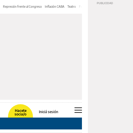
Represión frente al Congreso
Inflación CABA
Teatro
Feria de Editores
Mery Streep
Hacete
Iniciá sesión
socia/o