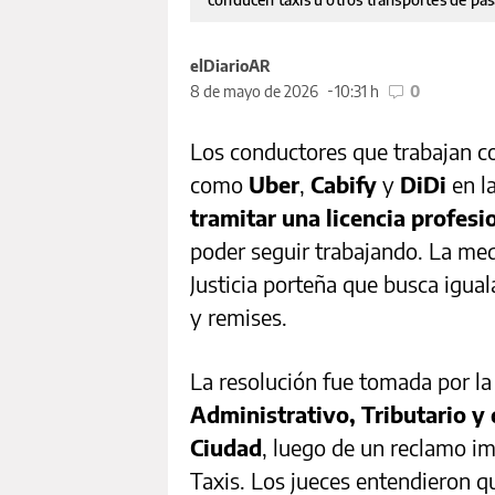
elDiarioAR
8 de mayo de 2026
10:31 h
0
Los conductores que trabajan co
como
Uber
,
Cabify
y
DiDi
en l
tramitar una licencia profesi
poder seguir trabajando. La medi
Justicia porteña que busca igual
y remises.
La resolución fue tomada por l
Administrativo, Tributario y
Ciudad
, luego de un reclamo i
Taxis. Los jueces entendieron q