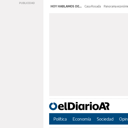
HOY HABLAMOS DE...
Casa Rosada
Panorama económi
Política
Economía
Sociedad
Opin