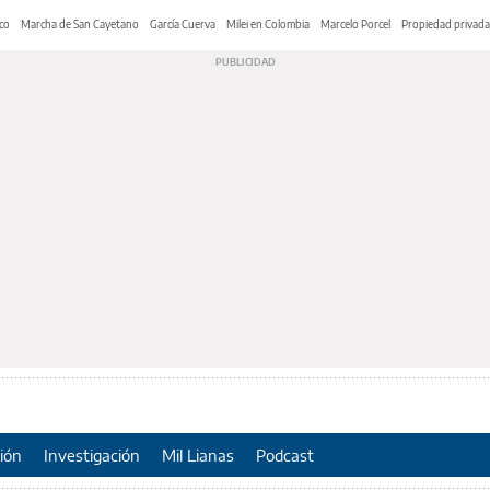
co
Marcha de San Cayetano
García Cuerva
Milei en Colombia
Marcelo Porcel
Propiedad privada
ión
Investigación
Mil Lianas
Podcast