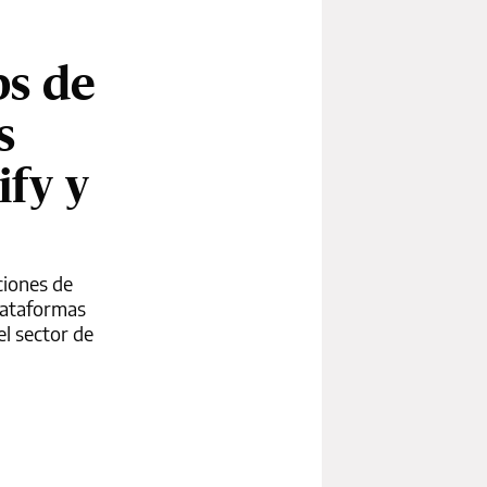
ps de
s
ify y
ciones de
lataformas
el sector de