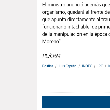
El ministro anunció además qu
organismo, quedará al frente de
que apunta directamente al traum
funcionario intachable, de prim
de la manipulación en la época 
Moreno”.
PL/CRM
Política
/
Luis Caputo
/
INDEC
/
IPC
/
I