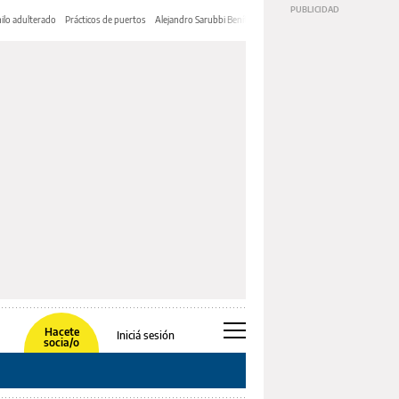
ilo adulterado
Prácticos de puertos
Alejandro Sarubbi Benítez
Hacete
Iniciá sesión
socia/o