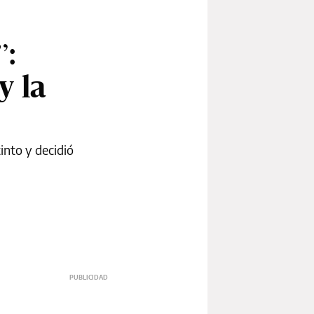
”:
y la
into y decidió