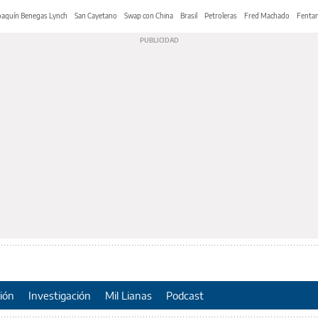
oaquín Benegas Lynch
San Cayetano
Swap con China
Brasil
Petroleras
Fred Machado
Fentan
ión
Investigación
Mil Lianas
Podcast