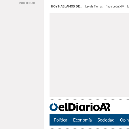
HOY HABLAMOS DE...
Ley de Tierras
Papa León XIV
J
Política
Economía
Sociedad
Opin