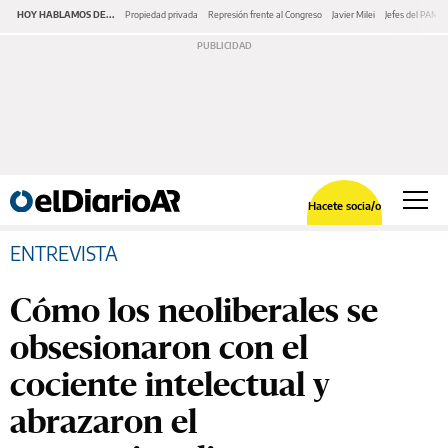
HOY HABLAMOS DE...
Propiedad privada
Represión frente al Congreso
Javier Milei
Jefes del PAMI
Hacete socia/o
ENTREVISTA
Cómo los neoliberales se
obsesionaron con el
cociente intelectual y
abrazaron el