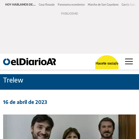
HOY HABLAMOS DE...
Casa Rosada
Panorama económico
Marcha de San Cayetano
García Cuerva
Hacete socia/o
Trelew
16 de abril de 2023