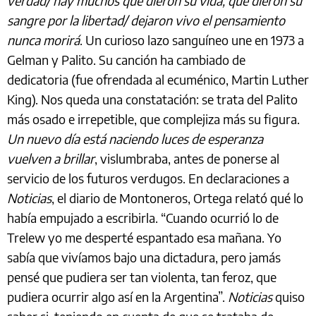
verdad/ hay muchos que dieron su vida, que dieron su
sangre por la libertad/ dejaron vivo el pensamiento
nunca morirá
. Un curioso lazo sanguíneo une en 1973 a
Gelman y Palito. Su canción ha cambiado de
dedicatoria (fue ofrendada al ecuménico, Martin Luther
King). Nos queda una constatación: se trata del Palito
más osado e irrepetible, que complejiza más su figura.
Un nuevo día está naciendo luces de esperanza
vuelven a brillar
, vislumbraba, antes de ponerse al
servicio de los futuros verdugos. En declaraciones a
Noticias
, el diario de Montoneros, Ortega relató qué lo
había empujado a escribirla. “Cuando ocurrió lo de
Trelew yo me desperté espantado esa mañana. Yo
sabía que vivíamos bajo una dictadura, pero jamás
pensé que pudiera ser tan violenta, tan feroz, que
pudiera ocurrir algo así en la Argentina”.
Noticias
quiso