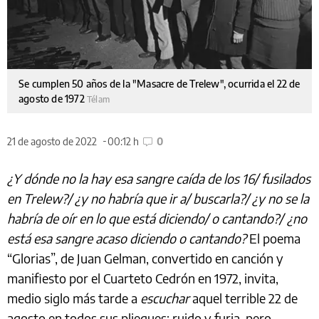
Se cumplen 50 años de la "Masacre de Trelew", ocurrida el 22 de
agosto de 1972
Télam
21 de agosto de 2022
00:12 h
0
¿Y dónde no la hay esa sangre caída de los 16/ fusilados
en Trelew?/ ¿y no habría que ir a/ buscarla?/ ¿y no se la
habría de oír en lo que está diciendo/ o cantando?/
¿no
está esa sangre acaso diciendo o cantando?
El poema
“Glorias”, de Juan Gelman, convertido en canción y
manifiesto por el Cuarteto Cedrón en 1972, invita,
medio siglo más tarde a
escuchar
aquel terrible 22 de
agosto en todos sus pliegues: ruido y furia, pero,