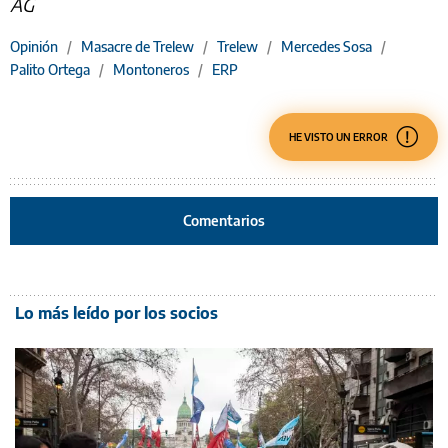
AG
Opinión
/
Masacre de Trelew
/
Trelew
/
Mercedes Sosa
/
Palito Ortega
/
Montoneros
/
ERP
HE VISTO UN ERROR
Comentarios
Lo más leído por los socios