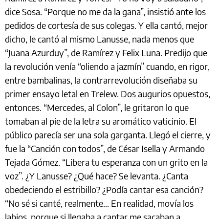
dice Sosa. “Porque no me da la gana”, insistió ante los
pedidos de cortesía de sus colegas. Y ella cantó, mejor
dicho, le cantó al mismo Lanusse, nada menos que
“Juana Azurduy”, de Ramírez y Felix Luna. Predijo que
la revolución venía “oliendo a jazmín” cuando, en rigor,
entre bambalinas, la contrarrevolución diseñaba su
primer ensayo letal en Trelew. Dos augurios opuestos,
entonces. “Mercedes, al Colon”, le gritaron lo que
tomaban al pie de la letra su aromático vaticinio. El
público parecía ser una sola garganta. Llegó el cierre, y
fue la “Canción con todos”, de César Isella y Armando
Tejada Gómez. “Libera tu esperanza con un grito en la
voz”. ¿Y Lanusse? ¿Qué hace? Se levanta. ¿Canta
obedeciendo el estribillo? ¿Podía cantar esa canción?
“No sé si canté, realmente... En realidad, movía los
labios, porque si llegaba a cantar me sacaban a