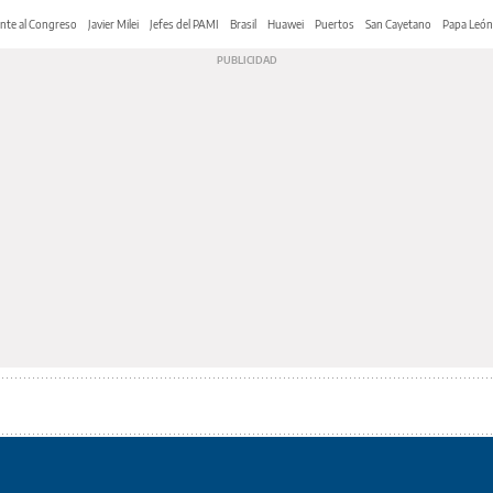
nte al Congreso
Javier Milei
Jefes del PAMI
Brasil
Huawei
Puertos
San Cayetano
Papa León