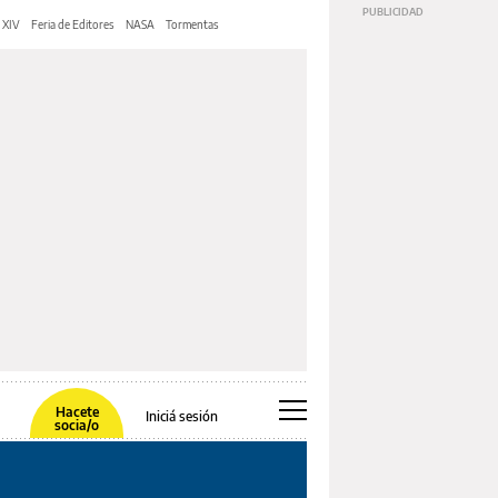
 XIV
Feria de Editores
NASA
Tormentas
Hacete
Iniciá sesión
socia/o