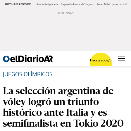
HOY HABLAMOS DE...
Propiedad privada
Represión frente al Congreso
Javier Milei
Jefes del PAMI
Hacete socia/o
JUEGOS OLÍMPICOS
La selección argentina de
vóley logró un triunfo
histórico ante Italia y es
semifinalista en Tokio 2020