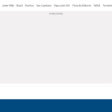
Javier Milei
Brasil
Puertos
San Cayetano
Papa León XIV
Feria de Editores
NASA
Tormen