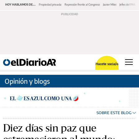
HOY HABLAMOS DE...
Propiedad privada
Represión frente al Congreso
Javier Milei
Jefes del PAMI
Hacete socia/o
Opinión y blogs
SOBRE ESTE BLOG
Diez días sin paz que