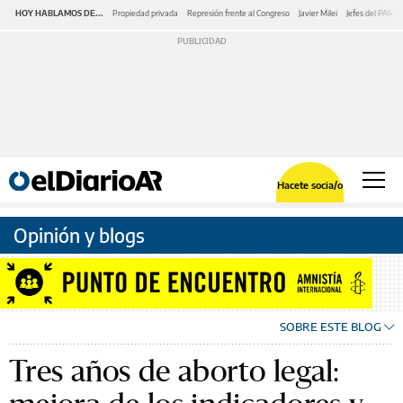
HOY HABLAMOS DE...
Propiedad privada
Represión frente al Congreso
Javier Milei
Jefes del PAMI
Hacete socia/o
Opinión y blogs
SOBRE ESTE BLOG
Tres años de aborto legal: