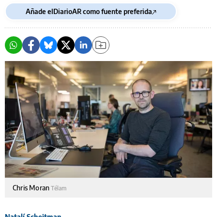
Añade elDiarioAR como fuente preferida
Chris Moran
Télam
Natalí Schejtman