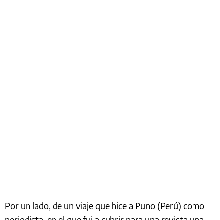
Por un lado, de un viaje que hice a Puno (Perú) como
periodista, en el que fui a cubrir para una revista una