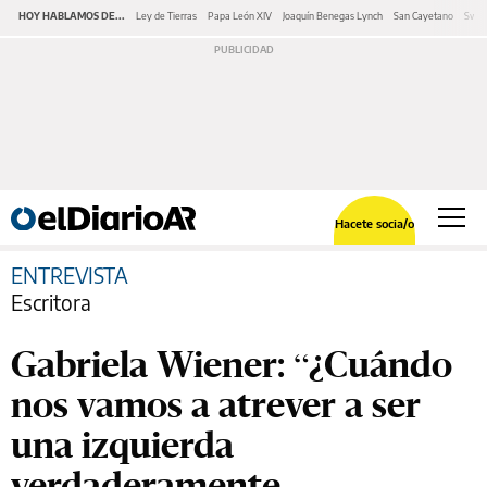
HOY HABLAMOS DE...
Ley de Tierras
Papa León XIV
Joaquín Benegas Lynch
San Cayetano
Swap
Hacete socia/o
ENTREVISTA
Escritora
Gabriela Wiener: “¿Cuándo
nos vamos a atrever a ser
una izquierda
verdaderamente