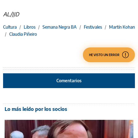
AL/JJD
Cultura
/
Libros
/
Semana Negra BA
/
Festivales
/
Martín Kohan
/
Claudia Piñeiro
HE VISTO UN ERROR
Comentarios
Lo más leído por los socios