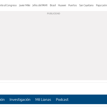
nte al Congreso
Javier Milei
Jefes del PAMI
Brasil
Huawei
Puertos
San Cayetano
Papa León
ión
Investigación
Mil Lianas
Podcast