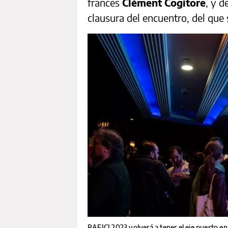
francés
Clément Cogitore
, y d
clausura del encuentro, del que
BAFICI 2023 volverá a tener el eje puesto en 