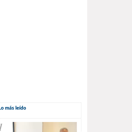
Lo más leído
1