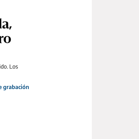
a,
ro
ido. Los
de grabación