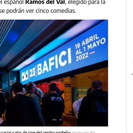
el español
Ramos del Val
, elegido para la
 se podrán ver cinco comedias.
varias salas de cine del centro porteño.
Festivales BA