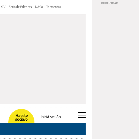
 XIV
Feria de Editores
NASA
Tormentas
Hacete
Iniciá sesión
socia/o