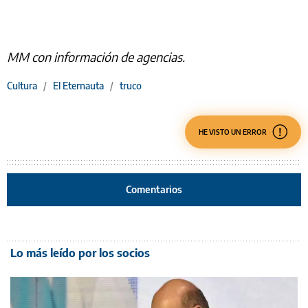
MM con información de agencias.
Cultura
/
El Eternauta
/
truco
HE VISTO UN ERROR
Comentarios
Lo más leído por los socios