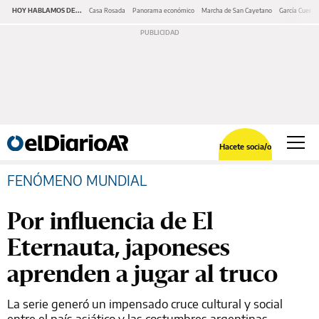
HOY HABLAMOS DE...
Casa Rosada
Panorama económico
Marcha de San Cayetano
García Cuerva
Hacete socia/o
FENÓMENO MUNDIAL
Por influencia de El
Eternauta, japoneses
aprenden a jugar al truco
La serie generó un impensado cruce cultural y social
entre el país asiático y las costumbres argentinas.