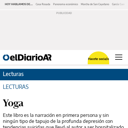
HOY HABLAMOS DE...
Casa Rosada
Panorama económico
Marcha de San Cayetano
García Cuerva
Hacete socia/o
Lecturas
LECTURAS
Yoga
Este libro es la narración en primera persona y sin
ningún tipo de tapujo de la profunda depresión con
tendencias suicidas que llevó al autor a ser hospitalizado,