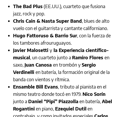
The Bad Plus
(EE.UU.), cuarteto que fusiona
jazz, rock y pop.
Chris Cain & Nasta Super Band
, blues de alto
vuelo con el guitarrista y cantante californiano.
Hugo Fattoruso & Barrio Sur
, con la fuerza de
los tambores afrouruguayos.
Javier Malosetti
y
la Experiencia científico-
musical
, un cuarteto junto a
Ramiro Flores
en
saxo,
Juan Canosa
en trombón y
Sergio
Verdinelli
en batería, la formación original de la
banda con vientos y rítmica.
Ensamble Bill Evans
, tributo al pianista en el
mismo teatro donde tocó en 1979.
Nico Sorín
junto a
Daniel “Pipi” Piazzolla
en batería,
Abel
Rogantini
en piano,
Ezequiel Dutil
en
contrabajo, y como invitados especiales
Carlos