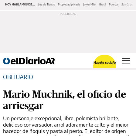
HOY HABLAMOS DE...
Ley de Tierras
Propiedad privada
Javier Milei
Brasil
Puertos
San Cayeta
Hacete socia/o
OBITUARIO
Mario Muchnik, el oficio de
arriesgar
Un personaje excepcional, libre, polemista brillante,
delicioso conversador, arrolladoramente culto y el mejor
hacedor de ñoquis y pasta al pesto. El editor de origen