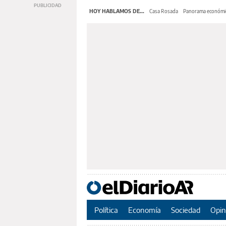
HOY HABLAMOS DE...
Casa Rosada
Panorama económi
Política
Economía
Sociedad
Opin