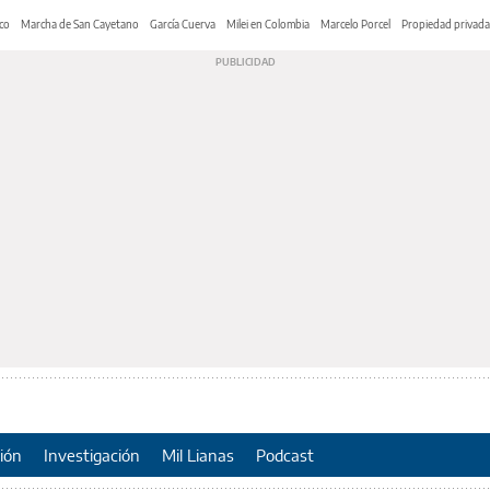
co
Marcha de San Cayetano
García Cuerva
Milei en Colombia
Marcelo Porcel
Propiedad privada
ión
Investigación
Mil Lianas
Podcast