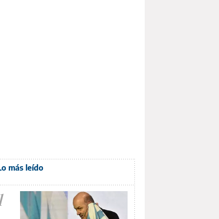
Lo más leído
1