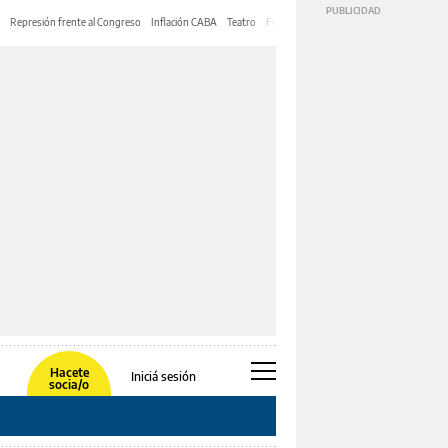
Represión frente al Congreso
Inflación CABA
Teatro
Feria de Editores
Mery Streep
Hacete
Iniciá sesión
socia/o