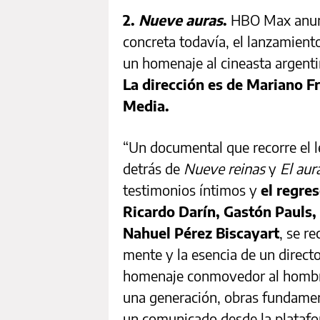
2.
Nueve auras
.
HBO Max anunc
concreta todavía, el lanzamien
un homenaje al cineasta argent
La dirección es de Mariano F
Media.
“Un documental que recorre el le
detrás de
Nueve reinas
y
El aur
testimonios íntimos y
el regre
Ricardo Darín, Gastón Pauls, 
Nahuel Pérez Biscayart
, se r
mente y la esencia de un direct
homenaje conmovedor al hombre
una generación, obras fundament
un comunicado desde la plataf