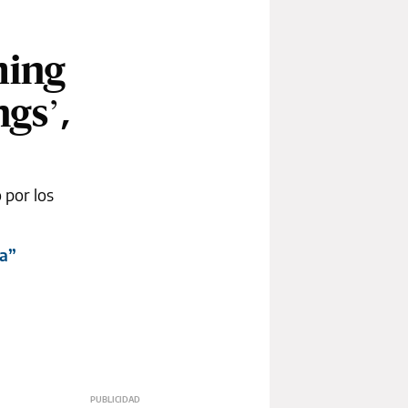
ming
gs’,
 por los
ta”