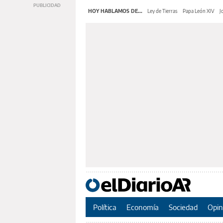
HOY HABLAMOS DE...
Ley de Tierras
Papa León XIV
J
Política
Economía
Sociedad
Opin