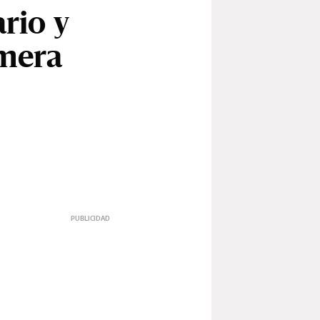
ario y
imera