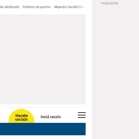
ilo adulterado
Prácticos de puertos
Alejandro Sarubbi Benítez
Hacete
Iniciá sesión
socia/o