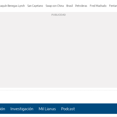
oaquín Benegas Lynch
San Cayetano
Swap con China
Brasil
Petroleras
Fred Machado
Fentan
ión
Investigación
Mil Lianas
Podcast