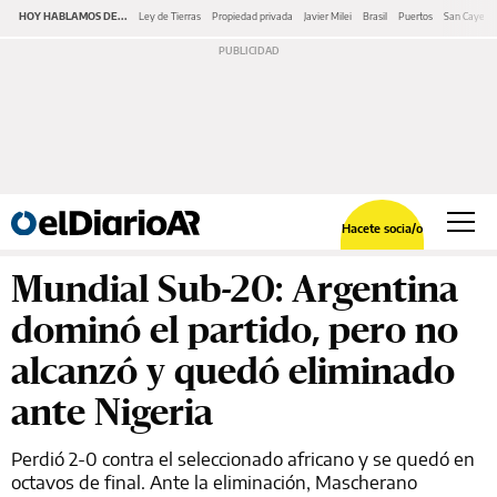
HOY HABLAMOS DE...
Ley de Tierras
Propiedad privada
Javier Milei
Brasil
Puertos
San Cayeta
Hacete socia/o
Mundial Sub-20: Argentina
dominó el partido, pero no
alcanzó y quedó eliminado
ante Nigeria
Perdió 2-0 contra el seleccionado africano y se quedó en
octavos de final. Ante la eliminación, Mascherano