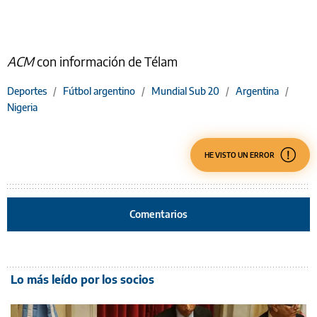
ACM
con información de Télam
Deportes
/
Fútbol argentino
/
Mundial Sub 20
/
Argentina
/
Nigeria
HE VISTO UN ERROR
Comentarios
Lo más leído por los socios