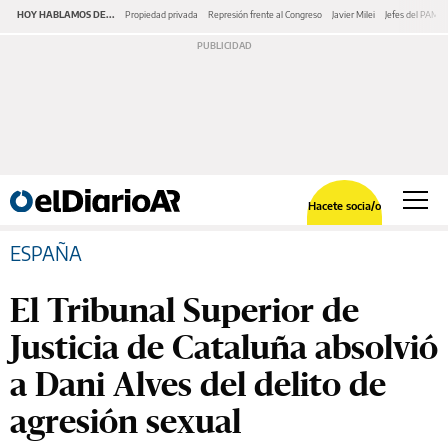
HOY HABLAMOS DE...
Propiedad privada
Represión frente al Congreso
Javier Milei
Jefes del PAMI
Hacete socia/o
ESPAÑA
El Tribunal Superior de
Justicia de Cataluña absolvió
a Dani Alves del delito de
agresión sexual