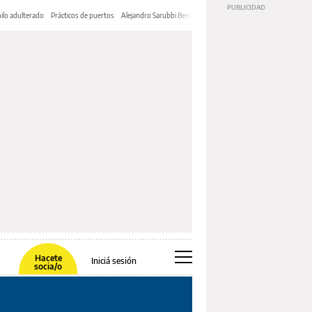
ilo adulterado
Prácticos de puertos
Alejandro Sarubbi Benítez
Hacete
Iniciá sesión
socia/o