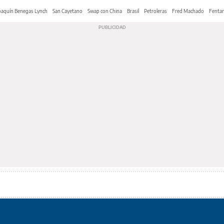
oaquín Benegas Lynch
San Cayetano
Swap con China
Brasil
Petroleras
Fred Machado
Fentan