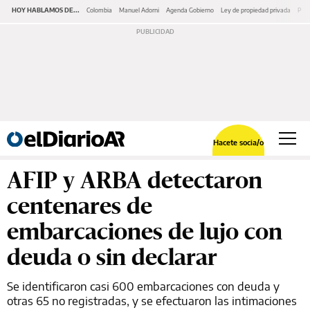
HOY HABLAMOS DE...
Colombia
Manuel Adorni
Agenda Gobierno
Ley de propiedad privada
Pano
Hacete socia/o
AFIP y ARBA detectaron
centenares de
embarcaciones de lujo con
deuda o sin declarar
Se identificaron casi 600 embarcaciones con deuda y
otras 65 no registradas, y se efectuaron las intimaciones