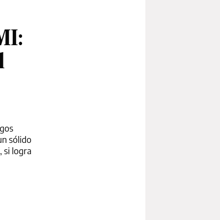
MI:
l
sgos
un sólido
 si logra