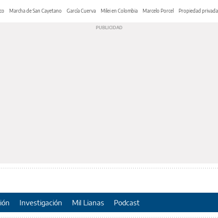
co
Marcha de San Cayetano
García Cuerva
Milei en Colombia
Marcelo Porcel
Propiedad privada
ión
Investigación
Mil Lianas
Podcast