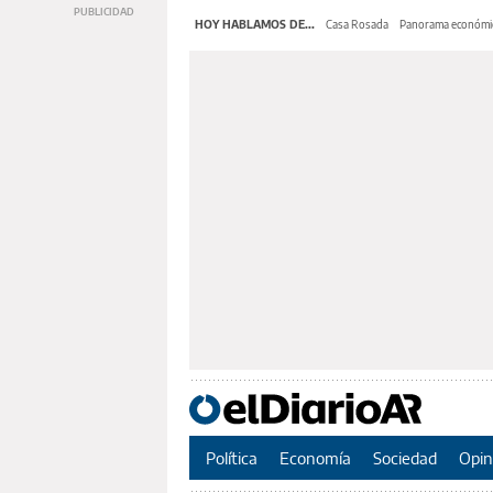
HOY HABLAMOS DE...
Casa Rosada
Panorama económi
Política
Economía
Sociedad
Opin