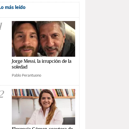
Lo más leído
1
Jorge Messi, la irrupción de la
soledad
Pablo Perantuono
2
Florencia Gómez, coautora de