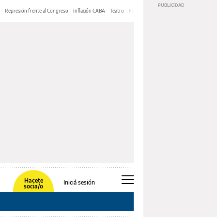
Represión frente al Congreso
Inflación CABA
Teatro
Feria de Editores
Mery Streep
Hacete
Iniciá sesión
socia/o