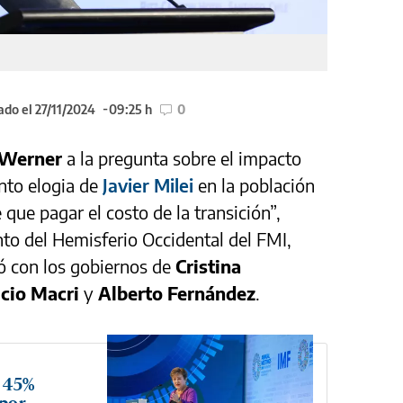
ado el 27/11/2024
09:25 h
0
 Werner
a la pregunta sobre el impacto
nto elogia de
Javier Milei
en la población
 que pagar el costo de la transición”,
to del Hemisferio Occidental del FMI,
ó con los gobiernos de
Cristina
cio Macri
y
Alberto Fernández
.
e 45%
 por