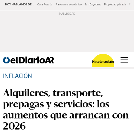
HOY HABLAMOS DE...
Casa Rosada
Panorama económico
San Cayetano
Propiedad privada
Repr
Hacete socia/o
INFLACIÓN
Alquileres, transporte,
prepagas y servicios: los
aumentos que arrancan con
2026