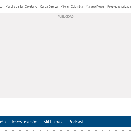
co
Marcha de San Cayetano
García Cuerva
Milei en Colombia
Marcelo Porcel
Propiedad privada
ión
Investigación
Mil Lianas
Podcast