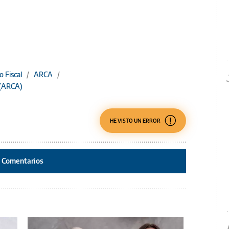
o Fiscal
/
ARCA
/
 (ARCA)
HE VISTO UN ERROR
Comentarios