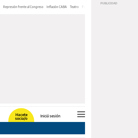
Represión frente al Congreso
Inflación CABA
Teatro
Feria de Editores
Mery Streep
Hacete
Iniciá sesión
socia/o