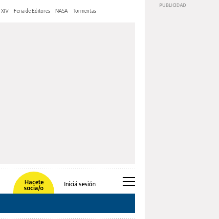
 XIV
Feria de Editores
NASA
Tormentas
Hacete
Iniciá sesión
socia/o