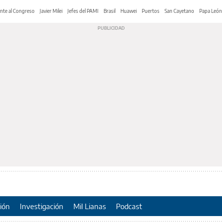
nte al Congreso
Javier Milei
Jefes del PAMI
Brasil
Huawei
Puertos
San Cayetano
Papa León
ión
Investigación
Mil Lianas
Podcast