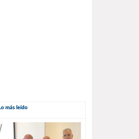
Lo más leído
1