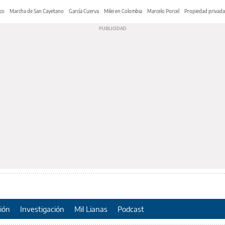
co
Marcha de San Cayetano
García Cuerva
Milei en Colombia
Marcelo Porcel
Propiedad privada
ión
Investigación
Mil Lianas
Podcast