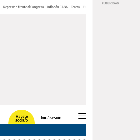
Represión frente al Congreso
Inflación CABA
Teatro
Feria de Editores
Mery Streep
Hacete
Iniciá sesión
socia/o