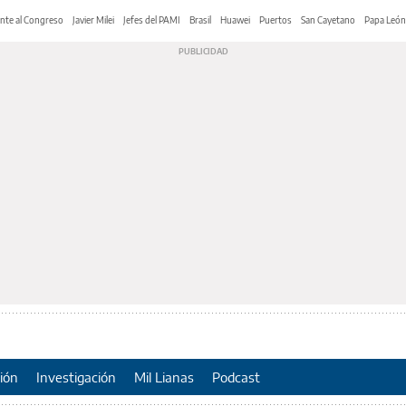
nte al Congreso
Javier Milei
Jefes del PAMI
Brasil
Huawei
Puertos
San Cayetano
Papa León
ión
Investigación
Mil Lianas
Podcast