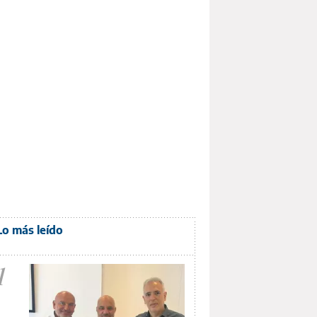
Lo más leído
1