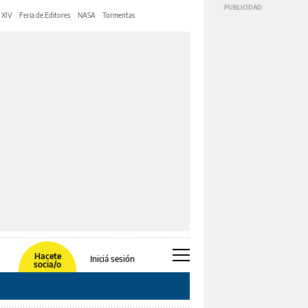
 XIV
Feria de Editores
NASA
Tormentas
Hacete
Iniciá sesión
socia/o