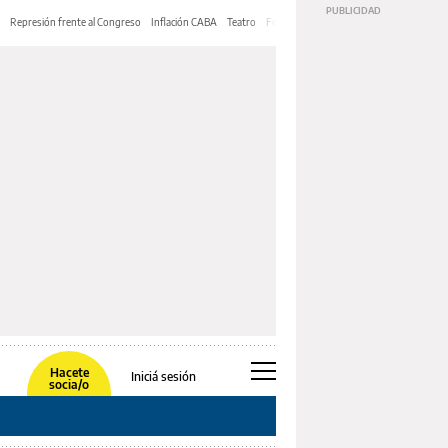
Represión frente al Congreso
Inflación CABA
Teatro
Feria de Editores
Mery Streep
Hacete
Iniciá sesión
socia/o