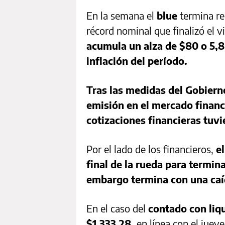
En la semana el
blue
termina re
récord nominal que finalizó el 
acumula un alza de $80 o 5,
inflación del período.
Tras las medidas del Gobierno
emisión en el mercado financi
cotizaciones financieras tuv
Por el lado de los financieros,
e
final de la rueda para termin
embargo termina con una ca
En el caso del
contado con liq
$1.333,28,
en línea con el juev