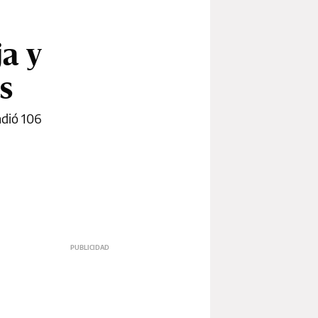
ja y
s
ndió 106