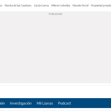
co
Marcha de San Cayetano
García Cuerva
Milei en Colombia
Marcelo Porcel
Propiedad privada
ión
Investigación
Mil Lianas
Podcast