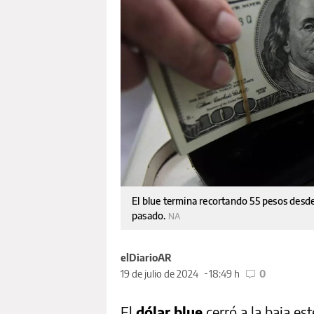
El blue termina recortando 55 pesos desde 
pasado.
NA
elDiarioAR
19 de julio de 2024
18:49 h
0
El
dólar blue
cerró a la baja es