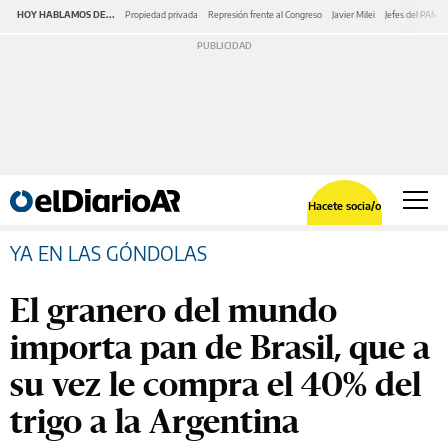
HOY HABLAMOS DE...
Propiedad privada
Represión frente al Congreso
Javier Milei
Jefes del PAMI
Hacete socia/o
YA EN LAS GÓNDOLAS
El granero del mundo
importa pan de Brasil, que a
su vez le compra el 40% del
trigo a la Argentina