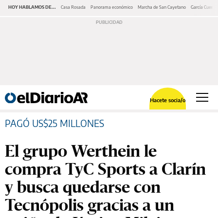
HOY HABLAMOS DE...
Casa Rosada
Panorama económico
Marcha de San Cayetano
García Cuerva
Hacete socia/o
PAGÓ US$25 MILLONES
El grupo Werthein le
compra TyC Sports a Clarín
y busca quedarse con
Tecnópolis gracias a un