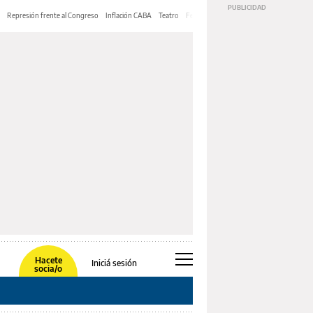
Represión frente al Congreso
Inflación CABA
Teatro
Feria de Editores
Mery Streep
Hacete
Iniciá sesión
socia/o