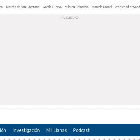
co
Marcha de San Cayetano
García Cuerva
Milei en Colombia
Marcelo Porcel
Propiedad privada
ión
Investigación
Mil Lianas
Podcast