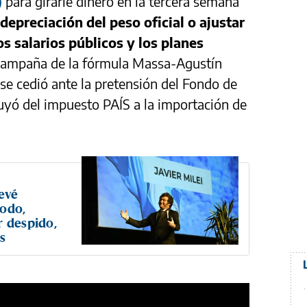
)
para girarle dinero en la tercera semana
depreciación del peso oficial o ajustar
os salarios públicos y los planes
 campaña de la fórmula Massa-Agustín
se cedió ante la pretensión del Fondo de
uyó del impuesto PAÍS a la importación de
revé
todo,
r despido,
s