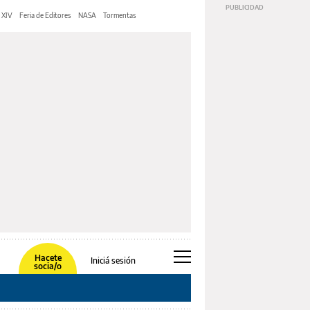
 XIV
Feria de Editores
NASA
Tormentas
Hacete
Iniciá sesión
socia/o