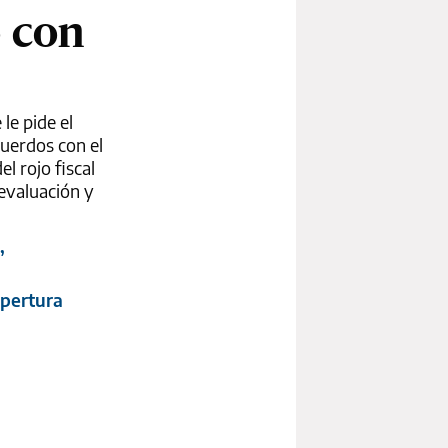
 con
le pide el
uerdos con el
l rojo fiscal
devaluación y
”
apertura