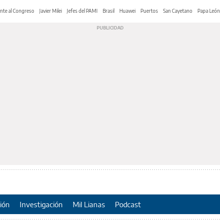
nte al Congreso
Javier Milei
Jefes del PAMI
Brasil
Huawei
Puertos
San Cayetano
Papa León
ión
Investigación
Mil Lianas
Podcast