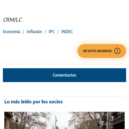
CRM/LC
Economía
/
Inflación
/
IPC
/
INDEC
HE VISTO UN ERROR
Comentarios
Lo más leído por los socios