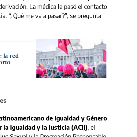
erivación. La médica le pasó el contacto
cia. “¿Qué me va a pasar?”, se pregunta
: la red
orto
tes
atinoamericano de Igualdad y Género
 la Igualdad y la Justicia (ACIJ)
, el
lud Sexual y la Procreación Responsable