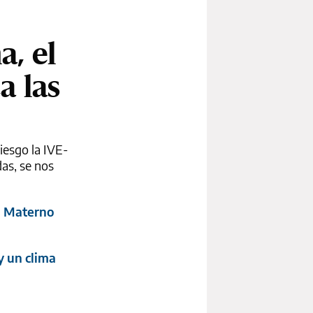
a, el
a las
riesgo la IVE-
das, se nos
al Materno
y un clima