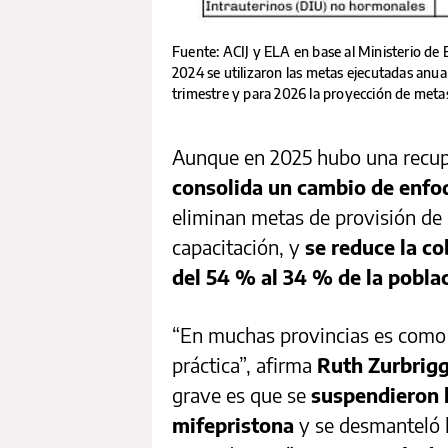
Fuente: ACIJ y ELA en base al Ministerio d
2024 se utilizaron las metas ejecutadas anu
trimestre y para 2026 la proyección de meta
Aunque en 2025 hubo una recupe
consolida un cambio de enfoq
eliminan metas de provisión d
capacitación, y
se reduce la c
del 54 % al 34 % de la pobla
“En muchas provincias es como s
práctica”, afirma
Ruth Zurbrig
grave es que se
suspendieron 
mifepristona
y se desmanteló 