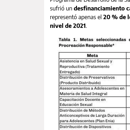
sufrió un
desfinanciamiento ca
representó apenas el
20 % de l
nivel de 2021
.