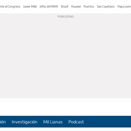
nte al Congreso
Javier Milei
Jefes del PAMI
Brasil
Huawei
Puertos
San Cayetano
Papa León
ión
Investigación
Mil Lianas
Podcast