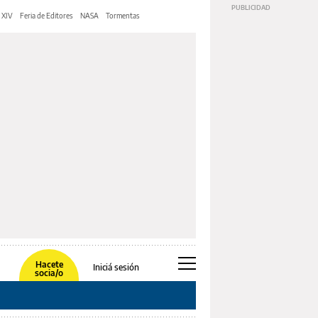
 XIV
Feria de Editores
NASA
Tormentas
Hacete
Iniciá sesión
socia/o