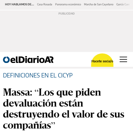
HOY HABLAMOS DE...
Casa Rosada
Panorama económico
Marcha de San Cayetano
García Cuerva
Hacete socia/o
DEFINICIONES EN EL CICYP
Massa: “Los que piden
devaluación están
destruyendo el valor de sus
compañías”